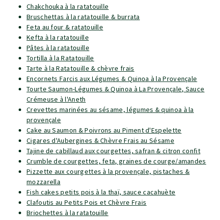
Chakchouka à la ratatouille
Bruschettas à la ratatouille & burrata
Feta au four & ratatouille
Kefta à la ratatouille
Pâtes à la ratatouille
Tortilla à la Ratatouille
Tarte à la Ratatouille & chèvre frais
Encornets Farcis aux Légumes & Quinoa à la Provençale
Tourte Saumon-Légumes & Quinoa à La Provençale, Sauce
Crémeuse à l'Aneth
Crevettes marinées au sésame, légumes & quinoa à la
provençale
Cake au Saumon & Poivrons au Piment d'Espelette
Cigares d'Aubergines & Chèvre Frais au Sésame
Tajine de cabillaud aux courgettes, safran & citron confit
Crumble de courgettes, feta, graines de courge/amandes
Pizzette aux courgettes à la provençale, pistaches &
mozzarella
Fish cakes petits pois à la thaï, sauce cacahuète
Clafoutis au Petits Pois et Chèvre Frais
Briochettes à la ratatouille