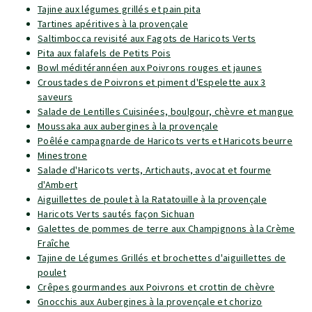
Tajine aux légumes grillés et pain pita
Tartines apéritives à la provençale
Saltimbocca revisité aux Fagots de Haricots Verts
Pita aux falafels de Petits Pois
Bowl méditérannéen aux Poivrons rouges et jaunes
Croustades de Poivrons et piment d'Espelette aux 3
saveurs
Salade de Lentilles Cuisinées, boulgour, chèvre et mangue
Moussaka aux aubergines à la provençale
Poêlée campagnarde de Haricots verts et Haricots beurre
Minestrone
Salade d'Haricots verts, Artichauts, avocat et fourme
d'Ambert
Aiguillettes de poulet à la Ratatouille à la provençale
Haricots Verts sautés façon Sichuan
Galettes de pommes de terre aux Champignons à la Crème
Fraîche
Tajine de Légumes Grillés et brochettes d'aiguillettes de
poulet
Crêpes gourmandes aux Poivrons et crottin de chèvre
Gnocchis aux Aubergines à la provençale et chorizo