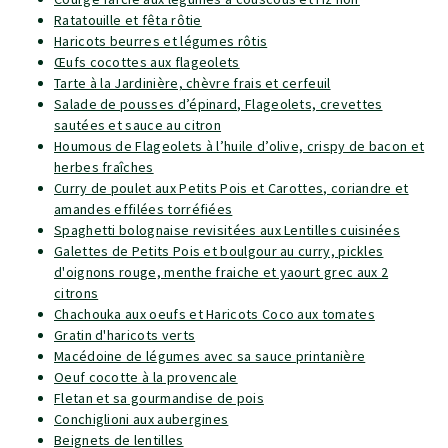
Ratatouille et fêta rôtie
Haricots beurres et légumes rôtis
Œufs cocottes aux flageolets
Tarte à la Jardinière, chèvre frais et cerfeuil
Salade de pousses d’épinard, Flageolets, crevettes
sautées et sauce au citron
Houmous de Flageolets à l’huile d’olive, crispy de bacon et
herbes fraîches
Curry de poulet aux Petits Pois et Carottes, coriandre et
amandes effilées torréfiées
Spaghetti bolognaise revisitées aux Lentilles cuisinées
Galettes de Petits Pois et boulgour au curry, pickles
d'oignons rouge, menthe fraiche et yaourt grec aux 2
citrons
Chachouka aux oeufs et Haricots Coco aux tomates
Gratin d'haricots verts
Macédoine de légumes avec sa sauce printanière
Oeuf cocotte à la provencale
Fletan et sa gourmandise de pois
Conchiglioni aux aubergines
Beignets de lentilles