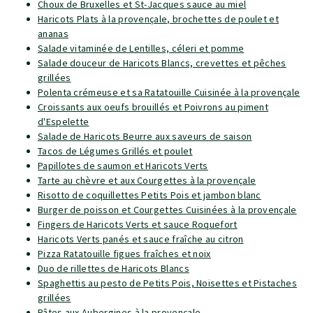
Choux de Bruxelles et St-Jacques sauce au miel
Haricots Plats à la provençale, brochettes de poulet et
ananas
Salade vitaminée de Lentilles, céleri et pomme
Salade douceur de Haricots Blancs, crevettes et pêches
grillées
Polenta crémeuse et sa Ratatouille Cuisinée à la provençale
Croissants aux oeufs brouillés et Poivrons au piment
d'Espelette
Salade de Haricots Beurre aux saveurs de saison
Tacos de Légumes Grillés et poulet
Papillotes de saumon et Haricots Verts
Tarte au chèvre et aux Courgettes à la provençale
Risotto de coquillettes Petits Pois et jambon blanc
Burger de poisson et Courgettes Cuisinées à la provençale
Fingers de Haricots Verts et sauce Roquefort
Haricots Verts panés et sauce fraîche au citron
Pizza Ratatouille figues fraîches et noix
Duo de rillettes de Haricots Blancs
Spaghettis au pesto de Petits Pois, Noisettes et Pistaches
grillées
Pâtes aux Aubergines à la provençale