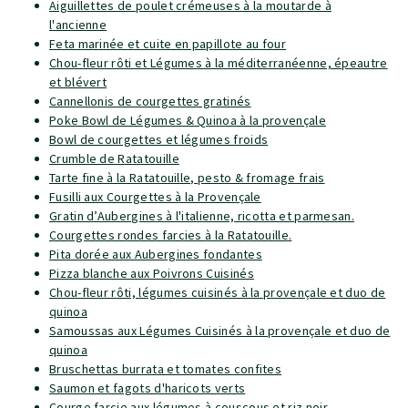
Aiguillettes de poulet crémeuses à la moutarde à
l'ancienne
Feta marinée et cuite en papillote au four
Chou-fleur rôti et Légumes à la méditerranéenne, épeautre
et blévert
Cannellonis de courgettes gratinés
Poke Bowl de Légumes & Quinoa à la provençale
Bowl de courgettes et légumes froids
Crumble de Ratatouille
Tarte fine à la Ratatouille, pesto & fromage frais
Fusilli aux Courgettes à la Provençale
Gratin d’Aubergines à l'italienne, ricotta et parmesan.
Courgettes rondes farcies à la Ratatouille.
Pita dorée aux Aubergines fondantes
Pizza blanche aux Poivrons Cuisinés
Chou-fleur rôti, légumes cuisinés à la provençale et duo de
quinoa
Samoussas aux Légumes Cuisinés à la provençale et duo de
quinoa
Bruschettas burrata et tomates confites
Saumon et fagots d'haricots verts
Courge farcie aux légumes à couscous et riz noir