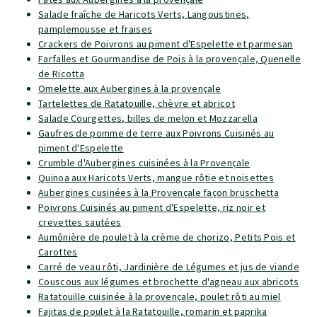
Salade fraîche de Haricots Verts, Langoustines,
pamplemousse et fraises
Crackers de Poivrons au piment d'Espelette et parmesan
Farfalles et Gourmandise de Pois à la provençale, Quenelle
de Ricotta
Omelette aux Aubergines à la provençale
Tartelettes de Ratatouille, chèvre et abricot
Salade Courgettes, billes de melon et Mozzarella
Gaufres de pomme de terre aux Poivrons Cuisinés au
piment d'Espelette
Crumble d'Aubergines cuisinées à la Provençale
Quinoa aux Haricots Verts, mangue rôtie et noisettes
Aubergines cusinées à la Provençale façon bruschetta
Poivrons Cuisinés au piment d'Espelette, riz noir et
crevettes sautées
Aumônière de poulet à la crème de chorizo, Petits Pois et
Carottes
Carré de veau rôti, Jardinière de Légumes et jus de viande
Couscous aux légumes et brochette d'agneau aux abricots
Ratatouille cuisinée à la provençale, poulet rôti au miel
Fajitas de poulet à la Ratatouille, romarin et paprika