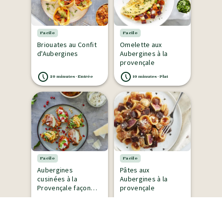
Facile
Facile
Briouates au Confit
Omelette aux
d'Aubergines
Aubergines à la
provençale
20 minutes - Entrée
10 minutes - Plat
Facile
Facile
Aubergines
Pâtes aux
cusinées à la
Aubergines à la
Provençale façon
provençale
bruschetta
15 minutes - Plat
5 minutes - Plat