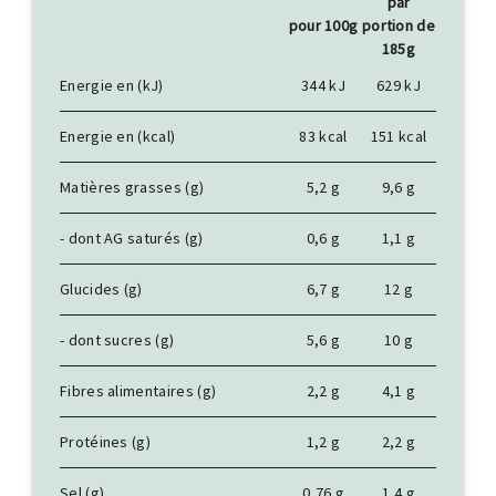
par
pour 100g
portion de
185g
Energie en (kJ)
344 kJ
629 kJ
Energie en (kcal)
83 kcal
151 kcal
Matières grasses (g)
5,2 g
9,6 g
- dont AG saturés (g)
0,6 g
1,1 g
Glucides (g)
6,7 g
12 g
- dont sucres (g)
5,6 g
10 g
Fibres alimentaires (g)
2,2 g
4,1 g
Protéines (g)
1,2 g
2,2 g
Sel (g)
0,76 g
1,4 g