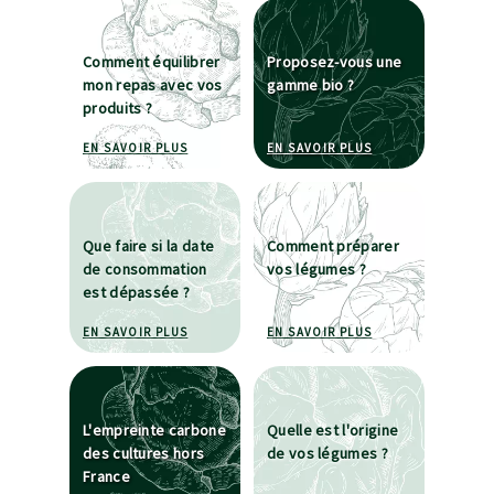
Comment équilibrer
Proposez-vous une
mon repas avec vos
gamme bio ?
produits ?
À PROPOS DE COMMENT ÉQUILIBRER MON REPAS
À PROPOS DE PRO
EN SAVOIR PLUS
EN SAVOIR PLUS
Que faire si la date
Comment préparer
de consommation
vos légumes ?
est dépassée ?
À PROPOS DE QUE FAIRE SI LA DATE DE CONSO
À PROPOS DE COM
EN SAVOIR PLUS
EN SAVOIR PLUS
L'empreinte carbone
Quelle est l'origine
des cultures hors
de vos légumes ?
France