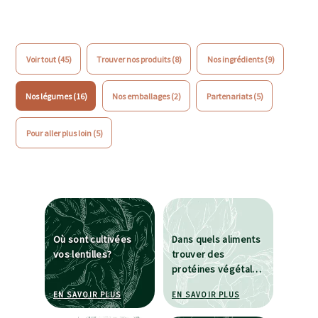
voir tout (45)
trouver nos produits (8)
nos ingrédients (9)
nos légumes (16)
nos emballages (2)
partenariats (5)
pour aller plus loin (5)
Où sont cultivées
Dans quels aliments
vos lentilles?
trouver des
protéines végétales
?
À PROPOS DE OÙ SONT CULTIVÉES VOS LENTILL
À PROPOS DE DANS
EN SAVOIR PLUS
EN SAVOIR PLUS