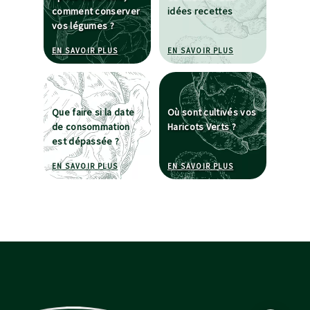
comment conserver
idées recettes
vos légumes ?
À PROPOS DE APRÈS OUVERTURE, COMMENT CO
À PROPOS DE JE C
EN SAVOIR PLUS
EN SAVOIR PLUS
Que faire si la date
Où sont cultivés vos
de consommation
Haricots Verts ?
est dépassée ?
À PROPOS DE QUE FAIRE SI LA DATE DE CONSO
À PROPOS DE OÙ S
EN SAVOIR PLUS
EN SAVOIR PLUS