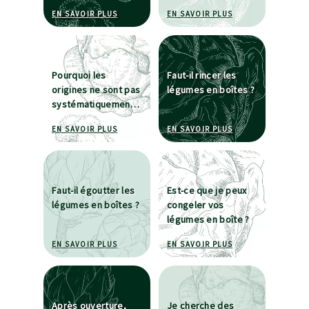
À PROPOS DE L'EMPREINTE CARBONE DES CUL
À PROPOS DE QUEL
EN SAVOIR PLUS
EN SAVOIR PLUS
Pourquoi les
Faut-il rincer les
origines ne sont pas
légumes en boîtes ?
systématiquement
indiquées sur
À PROPOS DE POURQUOI LES ORIGINES NE SON
À PROPOS DE FAUT
EN SAVOIR PLUS
EN SAVOIR PLUS
l'étiquette ?
Faut-il égoutter les
Est-ce que je peux
légumes en boîtes ?
congeler vos
légumes en boîte ?
À PROPOS DE FAUT-IL ÉGOUTTER LES LÉGUMES 
À PROPOS DE EST-
EN SAVOIR PLUS
EN SAVOIR PLUS
Après ouverture,
Je cherche des