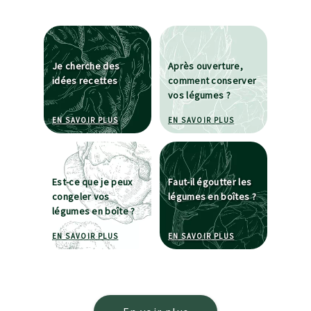
Je cherche des
Après ouverture,
idées recettes
comment conserver
vos légumes ?
À PROPOS DE JE CHERCHE DES IDÉES RECETTE
À PROPOS DE APR
EN SAVOIR PLUS
EN SAVOIR PLUS
Est-ce que je peux
Faut-il égoutter les
congeler vos
légumes en boîtes ?
légumes en boîte ?
À PROPOS DE EST-CE QUE JE PEUX CONGELER 
À PROPOS DE FAUT
EN SAVOIR PLUS
EN SAVOIR PLUS