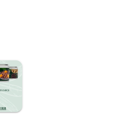
es secs
VRIR