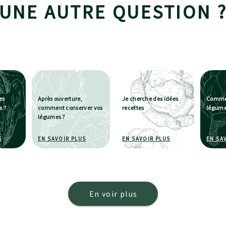
UNE AUTRE QUESTION 
es
Après ouverture,
Je cherche des idées
Commen
s ?
comment conserver vos
recettes
légume
légumes ?
À PROPOS DE FAUT-IL ÉGOUTTER LES LÉGUMES EN BOÎTES ?
À PROPOS DE APRÈS OUVERTURE, COMMENT CO
À PROPOS DE JE C
S
EN SAVOIR PLUS
EN SAVOIR PLUS
EN SA
En voir plus