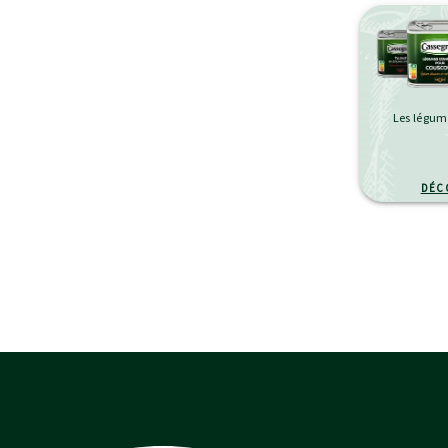
Les légu
DÉC