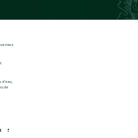
 que nous
nt
u d'eau,
eu de
R !