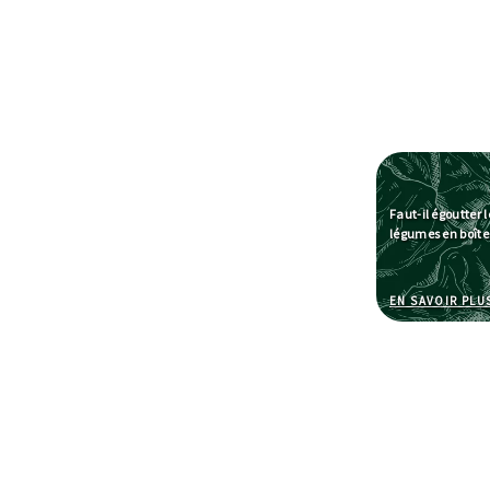
Faut-il égoutter l
légumes en boîte
EN SAVOIR PLU