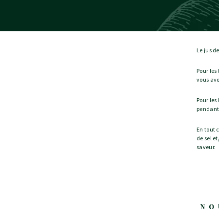
Le jus d
Pour les
vous av
Pour les
pendant 
En tout 
de sel e
saveur.
NO