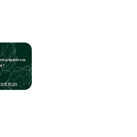
?
t préparer vos
s ?
NSERVER VOS LÉGUMES ?
HERCHE DES IDÉES RECETTES
À PROPOS DE COMMENT PRÉPARER VOS LÉGUMES ?
VOIR PLUS