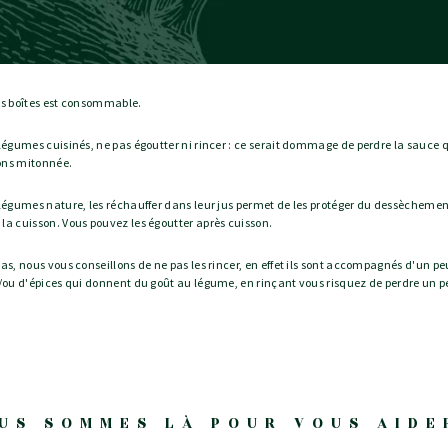
es boîtes est consommable.
 légumes cuisinés, ne pas égoutter ni rincer : ce serait dommage de perdre la sauce
ons mitonnée.
 légumes nature, les réchauffer dans leur jus permet de les protéger du dessècheme
la cuisson. Vous pouvez les égoutter après cuisson.
cas, nous vous conseillons de ne pas les rincer, en effet ils sont accompagnés d'un pe
t/ou d'épices qui donnent du goût au légume, en rinçant vous risquez de perdre un p
US SOMMES LÀ POUR VOUS AIDE