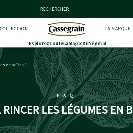
RECHERCHER
 COLLECTION
LA MARQUE
#ExplorezTouteLaMagieDuVégétal
mes en boîtes ?
FAQ
L RINCER LES LÉGUMES EN B