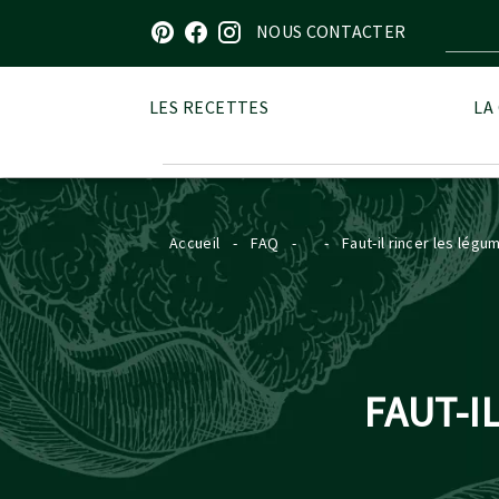
Visitez notre page sur Pinterest
Visitez notre page sur Facebook
Visitez notre page sur Instagram
NOUS CONTACTER
LES RECETTES
LA
Accueil
-
FAQ
-
-
Faut-il rincer les légu
FAUT-I