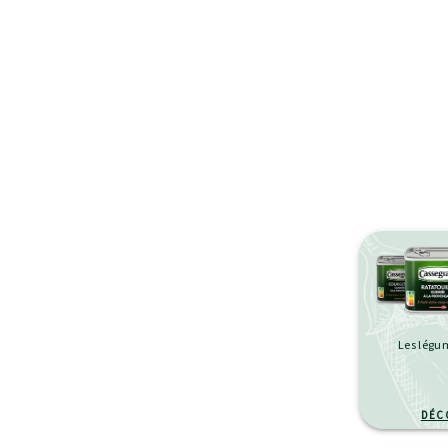
Les légum
DÉC