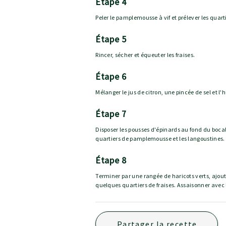
étape 4
Peler le pamplemousse à vif et prélever les quar
étape 5
Rincer, sécher et équeuter les fraises.
étape 6
Mélanger le jus de citron, une pincée de sel et l'
étape 7
Disposer les pousses d'épinards au fond du bocal,
quartiers de pamplemousse et les langoustines.
étape 8
Terminer par une rangée de haricots verts, ajou
quelques quartiers de fraises. Assaisonner avec 
Partager la recette