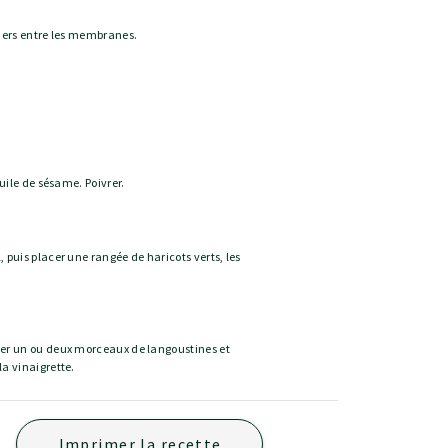
tiers entre les membranes.
huile de sésame. Poivrer.
 puis placer une rangée de haricots verts, les
ter un ou deux morceaux de langoustines et
la vinaigrette.
Imprimer la recette