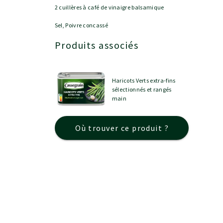
2 cuillères à café de vinaigre balsamique
Sel, Poivre concassé
Produits associés
Haricots Verts extra-fins
sélectionnés et rangés
main
Où trouver ce produit ?