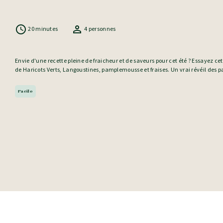
20 minutes
4 personnes
Envie d'une recette pleine de fraicheur et de saveurs pour cet été ? Essayez ce
de Haricots Verts, Langoustines, pamplemousse et fraises. Un vrai révéil des pa
Facile