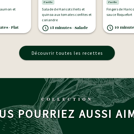
Facile
Facile
 saumon et
Salade de Haricots Verts et
Fingers de Harico
quinoa aux tomates confites et
sauce Roquefort
coriandre
tes - Plat
10 minutes
15 minutes - Salade
Découvrir toutes les recettes
COLLECTION
US POURRIEZ AUSSI AI