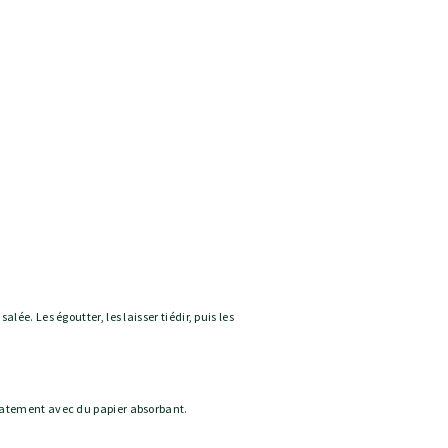
alée. Les égoutter, les laisser tiédir, puis les
icatement avec du papier absorbant.