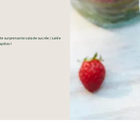
tte surprenante salade sucrée / salée
pilles !