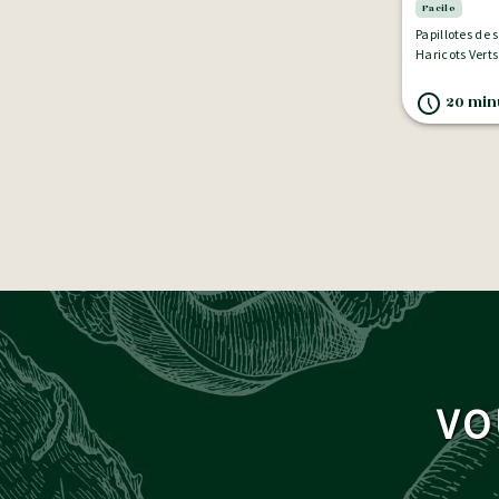
Facile
Papillotes de
Haricots Verts
20 minu
VO