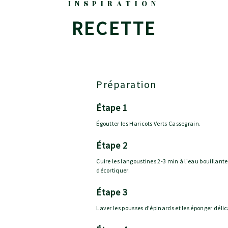
INSPIRATION
RECETTE
Préparation
étape 1
Égoutter les Haricots Verts Cassegrain.
étape 2
Cuire les langoustines 2-3 min à l'eau bouillante s
décortiquer.
étape 3
Laver les pousses d'épinards et les éponger dél