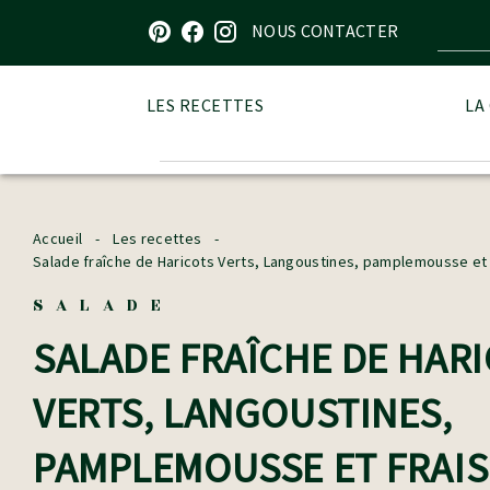
Visitez notre page sur Pinterest
Visitez notre page sur Facebook
Visitez notre page sur Instagram
NOUS CONTACTER
LES RECETTES
LA
Accueil
-
Les recettes
-
Salade fraîche de Haricots Verts, Langoustines, pamplemousse et 
SALADE
SALADE FRAÎCHE DE HAR
VERTS, LANGOUSTINES,
PAMPLEMOUSSE ET FRAIS