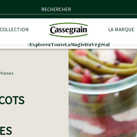
RECHERCHER
 COLLECTION
LA MARQUE
#ExplorezTouteLaMagieDuVégétal
fraises
ICOTS
ES