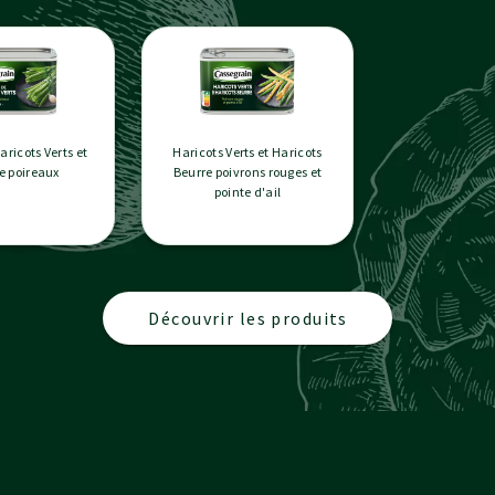
aricots Verts et
Haricots Verts et Haricots
de poireaux
Beurre poivrons rouges et
pointe d'ail
Découvrir les produits