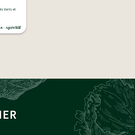
ts Verts et
 - Apéritif
MER