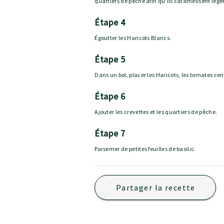
quartiers de pêche afin qu'ils caramélisent lég
étape 4
Égoutter les Haricots Blancs.
étape 5
Dans un bol, placer les Haricots, les tomates cerise
étape 6
Ajouter les crevettes et les quartiers de pêche.
étape 7
Parsemer de petites feuilles de basilic.
Partager la recette