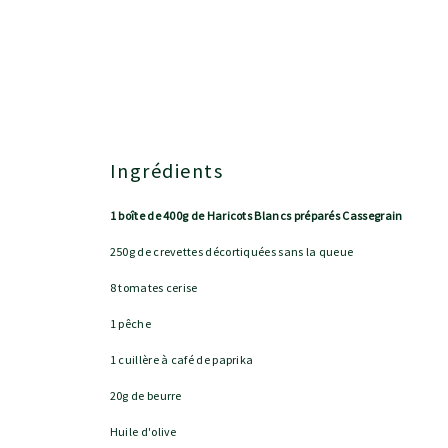
Ingrédients
1 boîte de 400g de Haricots Blancs préparés Cassegrain
250g de crevettes décortiquées sans la queue
8 tomates cerise
1 pêche
1 cuillère à café de paprika
20g de beurre
Huile d'olive