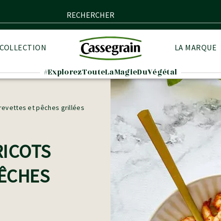
RECHERCHER
 COLLECTION
LA MARQUE
#ExplorezTouteLaMagieDuVégétal
revettes et pêches grillées
RICOTS
PÊCHES