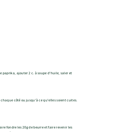
 paprika, ajouter 2 c. à soupe d'huile, saler et
e chaque côté ou jusqu'à ce qu'elles soient cuites.
re fondre les 20g de beurre et faire revenir les