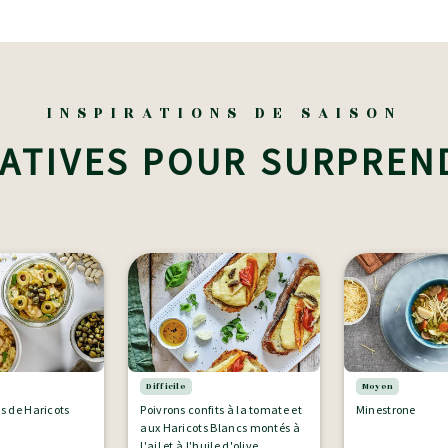
INSPIRATIONS DE SAISON
ATIVES POUR SURPREN
Difficile
Moyen
es de Haricots
Poivrons confits à la tomate et
Minestrone
aux Haricots Blancs montés à
l'ail et à l'huile d'olive