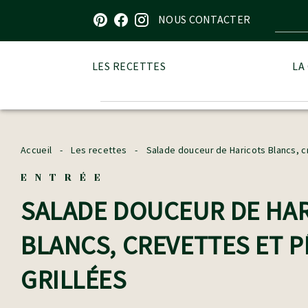
Visitez notre page sur Pinterest
Visitez notre page sur Facebook
Visitez notre page sur Instagram
NOUS CONTACTER
LES RECETTES
LA
Accueil
-
Les recettes
-
Salade douceur de Haricots Blancs, c
ENTRÉE
SALADE DOUCEUR DE HA
BLANCS, CREVETTES ET 
GRILLÉES