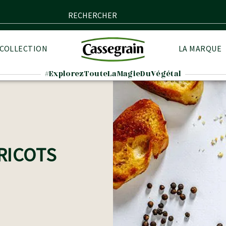
RECHERCHER
 COLLECTION
LA MARQUE
#ExplorezTouteLaMagieDuVégétal
RICOTS