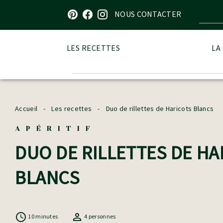
Visitez notre page sur Pinterest
Visitez notre page sur Facebook
Visitez notre page sur Instagram
NOUS CONTACTER
LES RECETTES
LA
Accueil
-
Les recettes
-
Duo de rillettes de Haricots Blancs
APÉRITIF
DUO DE RILLETTES DE HA
BLANCS
10 minutes
4 personnes