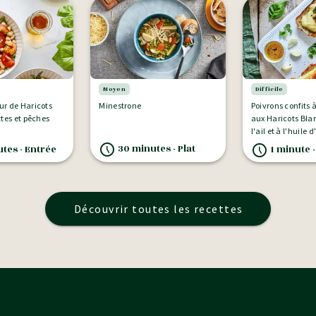
Moyen
Difficile
r de Haricots
Minestrone
Poivrons confits 
ttes et pêches
aux Haricots Bla
l'ail et à l'huile d
30 minutes - Plat
tes - Entrée
1 minute -
Découvrir toutes les recettes