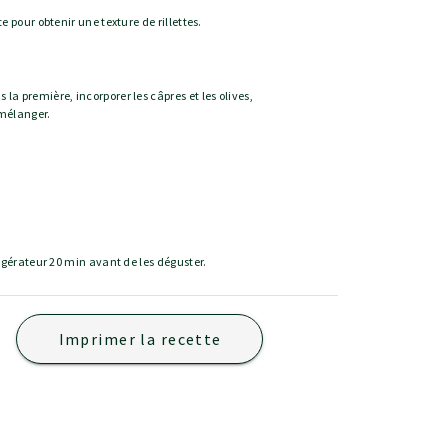
te pour obtenir une texture de rillettes.
la première, incorporer les câpres et les olives,
 mélanger.
frigérateur 20 min avant de les déguster.
Imprimer la recette