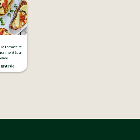
à la tomate et
ncs montés à
'olive
 Entrée