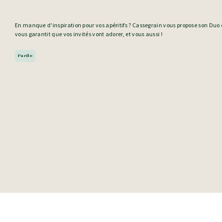
En manque d'inspiration pour vos apéritifs ? Cassegrain vous propose son Duo d
vous garantit que vos invités vont adorer, et vous aussi !
Facile