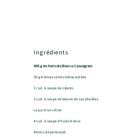
Ingrédients
400 g de Haricots Blancs Cassegrain
50 g d’olives vertes dénoyautées
2 cuil. à soupe de câpres
2 cuil. à soupe de beurre de cacahuètes
Le jus d'un citron
4 cuil. à soupe d’huile d’olive
8 brins de persil plat