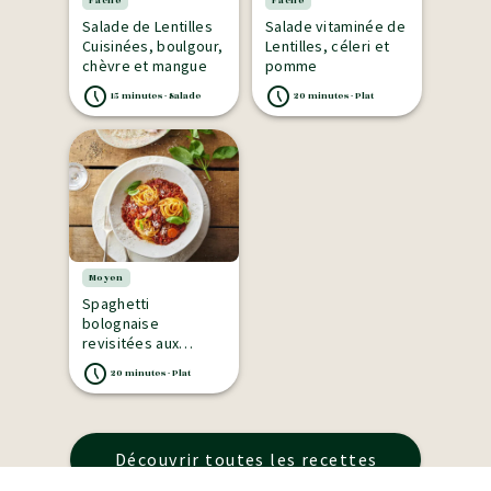
Facile
Facile
Salade de Lentilles
Salade vitaminée de
Cuisinées, boulgour,
Lentilles, céleri et
chèvre et mangue
pomme
15 minutes - Salade
20 minutes - Plat
Moyen
Spaghetti
bolognaise
revisitées aux
Lentilles cuisinées
20 minutes - Plat
Découvrir toutes les recettes