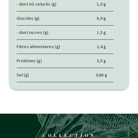
- dont AG saturés (g)
1,0 g
Glucides (g)
8,0 g
- dont sucres (g)
1,5 g
Fibres alimentaires (g)
2,4 g
Protéines (g)
3,5 g
Sel (g)
0,86 g
COLLECTION