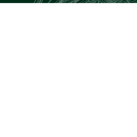
VOUS POURRIEZ AUSSI AIMER
Légumes pour
Curry de Pois
couscous à la
Chiches à l'indienne
marocaine
Chili de Haricots