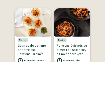
Moyen
Facile
Gaufres de pomme
Poivrons Cuisinés au
de terre aux
piment d'Espelette,
Poivrons Cuisinés au
riz noir et crevettes
piment d'Espelette
sautées
40 minutes - Entrée
35 minutes - Plat
Facile
Croustades de