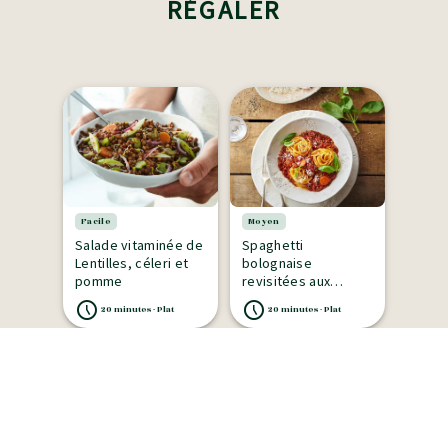
RÉGALER
Facile
Moyen
Salade vitaminée de
Spaghetti
Lentilles, céleri et
bolognaise
pomme
revisitées aux
Lentilles cuisinées
20 minutes - Plat
20 minutes - Plat