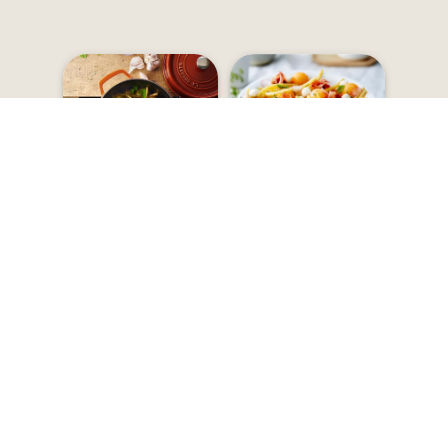
Moyen
Facile
Poêlée
Salade de Haricots
campagnarde de
Beurre aux saveurs
Haricots verts et
de saison
Haricots beurre
15 minutes - Plat
15 minutes - Salade
Découvrir toutes les recettes