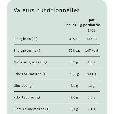
Valeurs nutritionnelles
par
pour 100g
portion de
140g
Energie en (kJ)
315 kJ
447 kJ
Energie en (kcal)
75 kcal
107 kcal
Matières grasses (g)
0,9 g
1,3 g
- dont AG saturés (g)
<0,1 g
<0,1 g
Glucides (g)
9,1 g
13 g
- dont sucres (g)
3,6 g
5,0 g
Fibres alimentaires (g)
5,3 g
7,4 g