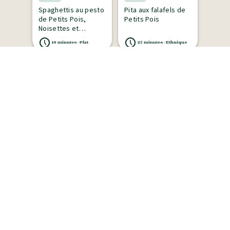
Spaghettis au pesto
Pita aux falafels de
de Petits Pois,
Petits Pois
Noisettes et
Pistaches grillées
10 minutes - Plat
25 minutes - Ethnique
Difficile
Facile
Galettes de Petits
Fish cakes petits
Pois et boulgour au
pois à la thaï, sauce
curry, pickles
cacahuète
d'oignons rouge,
25 minutes - Plat
20 minutes - Apéritif,Déjeûner,Snack
menthe fraiche et
yaourt grec aux 2
citrons