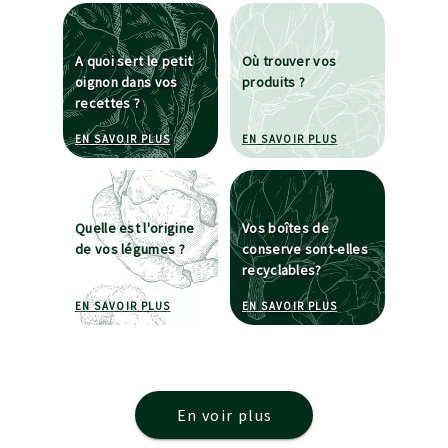
A quoi sert le petit
Où trouver vos
oignon dans vos
produits ?
recettes ?
À PROPOS DE A QUOI SERT LE PETIT OIGNON D
À PROPOS DE OÙ T
EN SAVOIR PLUS
EN SAVOIR PLUS
Quelle est l'origine
Vos boîtes de
de vos légumes ?
conserve sont-elles
recyclables?
À PROPOS DE QUELLE EST L'ORIGINE DE VOS L
À PROPOS DE VOS 
EN SAVOIR PLUS
EN SAVOIR PLUS
En voir plus