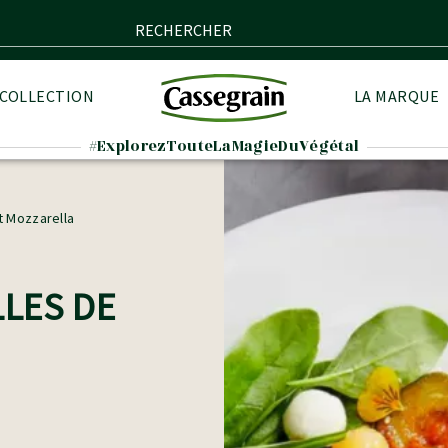
RECHERCHER
 COLLECTION
LA MARQUE
#ExplorezTouteLaMagieDuVégétal
t Mozzarella
LLES DE