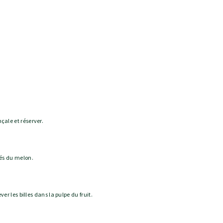
çale et réserver.
iés du melon.
ver les billes dans la pulpe du fruit.