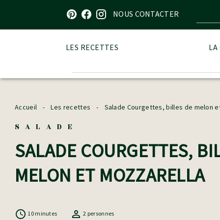
Visitez notre page sur Pinterest
Visitez notre page sur Facebook
Visitez notre page sur Instagram
NOUS CONTACTER
LES RECETTES
LA
Accueil
-
Les recettes
-
Salade Courgettes, billes de melon e
SALADE
SALADE COURGETTES, BI
MELON ET MOZZARELLA
10 minutes
2 personnes