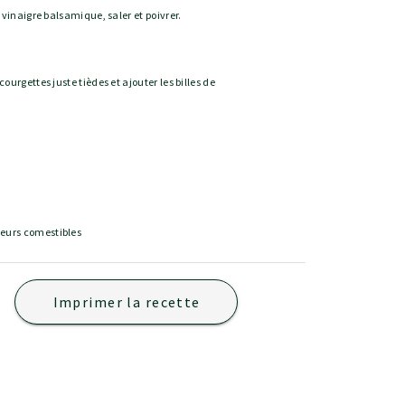
e vinaigre balsamique, saler et poivrer.
courgettes juste tièdes et ajouter les billes de
leurs comestibles
Imprimer la recette