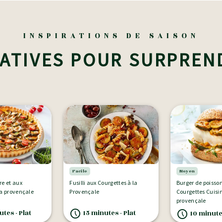
INSPIRATIONS DE SAISON
ATIVES POUR SURPREN
Facile
Moyen
re et aux
Fusilli aux Courgettes à la
Burger de poisson
la provençale
Provençale
Courgettes Cuisin
provençale
tes - Plat
15 minutes - Plat
10 minutes