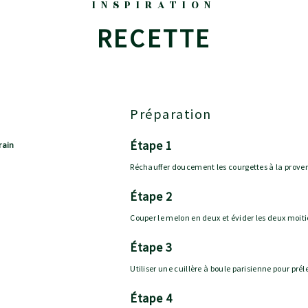
INSPIRATION
RECETTE
Préparation
étape 1
rain
Réchauffer doucement les courgettes à la proven
étape 2
Couper le melon en deux et évider les deux moit
étape 3
Utiliser une cuillère à boule parisienne pour préle
étape 4