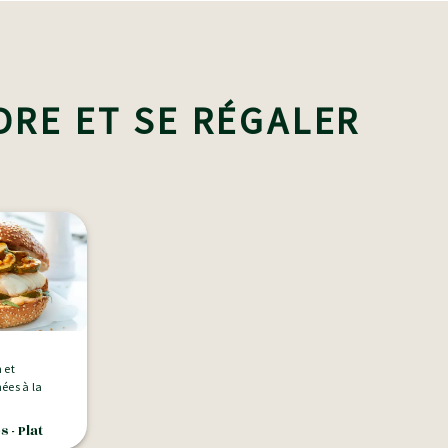
DRE ET SE RÉGALER
 et
ées à la
 - Plat