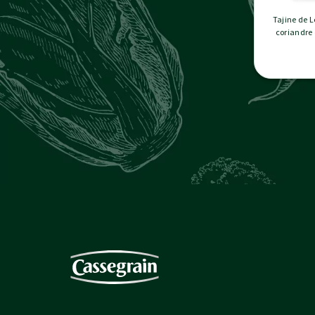
Tajine de 
coriandre 