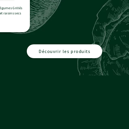
Légumes Grillés
et raisins secs
Découvrir les produits