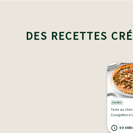
DES RECETTES CRÉ
Facile
Tarte au chèv
Courgettes à 
40 minu