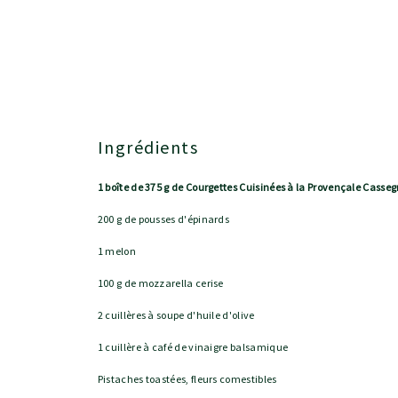
Ingrédients
1 boîte de 375 g de Courgettes Cuisinées à la Provençale Casseg
200 g de pousses d'épinards
1 melon
100 g de mozzarella cerise
2 cuillères à soupe d'huile d'olive
1 cuillère à café de vinaigre balsamique
Pistaches toastées, fleurs comestibles