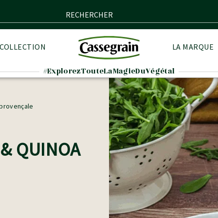
RECHERCHER
 COLLECTION
LA MARQUE
#ExplorezTouteLaMagieDuVégétal
 provençale
 & QUINOA