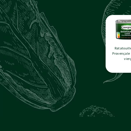
Ratatouill
Provençale à
vier