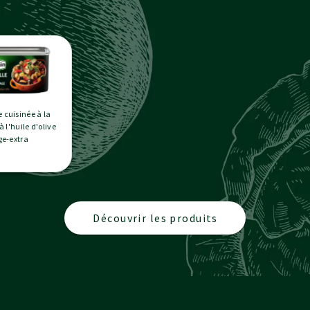
e cuisinée à la
 l'huile d'olive
ge-extra
Découvrir les produits