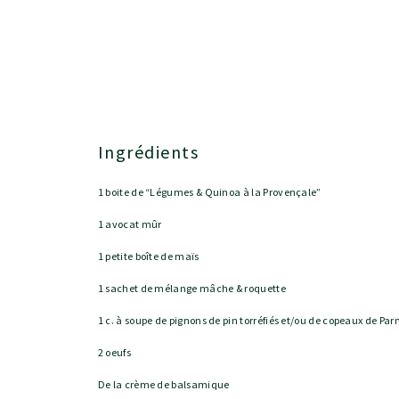
Ingrédients
1 boite de “Légumes & Quinoa à la Provençale”
1 avocat mûr
1 petite boîte de maïs
1 sachet de mélange mâche & roquette
1 c. à soupe de pignons de pin torréfiés et/ou de copeaux de Pa
2 oeufs
De la crème de balsamique