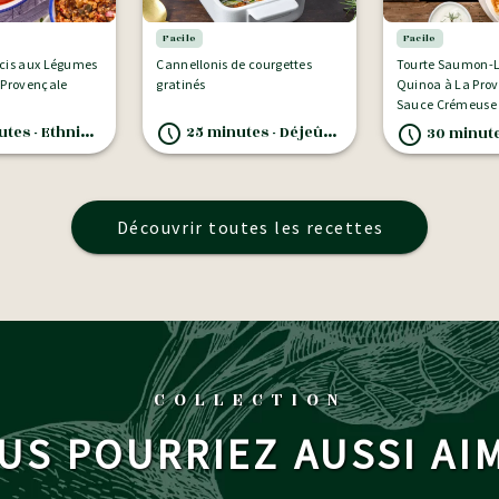
Facile
Facile
rcis aux Légumes
Cannellonis de courgettes
Tourte Saumon-
 Provençale
gratinés
Quinoa à La Provençale,
Sauce Crémeuse 
 - Ethnique,Plat
25 minutes - Déjeûner
30 minutes - 
Découvrir toutes les recettes
COLLECTION
US POURRIEZ AUSSI AI