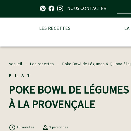
Visitez notre page sur Pinterest
Visitez notre page sur Facebook
Visitez notre page sur Instagram
NOUS CONTACTER
LES RECETTES
LA
Accueil
-
Les recettes
-
Poke Bowl de Légumes & Quinoa à la
PLAT
POKE BOWL DE LÉGUMES
À LA PROVENÇALE
15 minutes
2 personnes