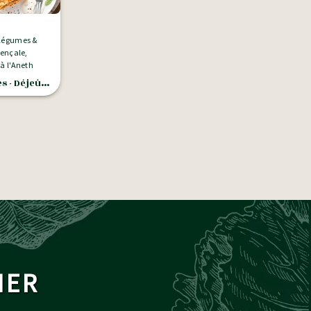
Légumes &
à l'Aneth
Déjeûner,Plat
MER