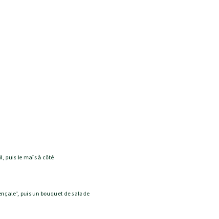
l, puis le maïs à côté
ençale”, puis un bouquet de salade