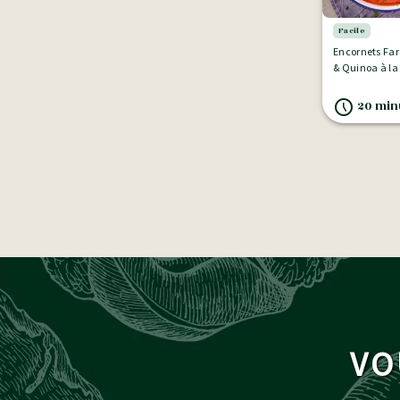
Facile
Encornets Fa
& Quinoa à la
20 minutes
VO