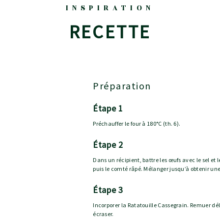
INSPIRATION
RECETTE
Préparation
étape 1
Préchauffer le four à 180°C (th. 6).
étape 2
Dans un récipient, battre les œufs avec le sel et l
puis le comté râpé. Mélanger jusqu’à obtenir u
étape 3
Incorporer la Ratatouille Cassegrain. Remuer dél
écraser.