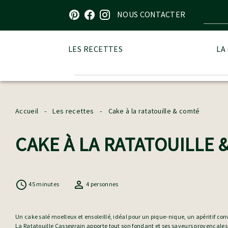
Visitez notre page sur Pinterest
Visitez notre page sur Facebook
Visitez notre page sur Instagram
NOUS CONTACTER
LES RECETTES
LA
Accueil
-
Les recettes
-
Cake à la ratatouille & comté
CAKE À LA RATATOUILLE 
45 minutes
4 personnes
Un cake salé moelleux et ensoleillé, idéal pour un pique-nique, un apéritif con
La Ratatouille Cassegrain apporte tout son fondant et ses saveurs provençales