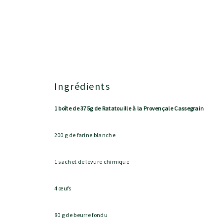
Ingrédients
1 boîte de 375g de Ratatouille à la Provençale Cassegrain
200 g de farine blanche
1 sachet de levure chimique
4 œufs
80 g de beurre fondu