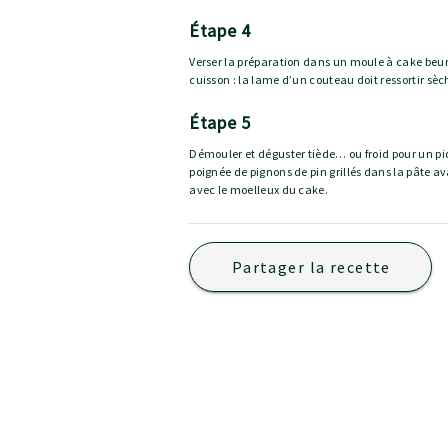
étape 4
Verser la préparation dans un moule à cake beurr
cuisson : la lame d’un couteau doit ressortir sèc
étape 5
Démouler et déguster tiède… ou froid pour un pi
poignée de pignons de pin grillés dans la pâte a
avec le moelleux du cake.
Partager la recette