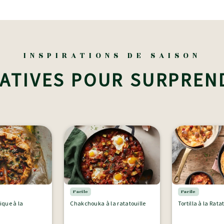
INSPIRATIONS DE SAISON
ATIVES POUR SURPREN
Facile
Facile
tique à la
Chakchouka à la ratatouille
Tortilla à la Rata