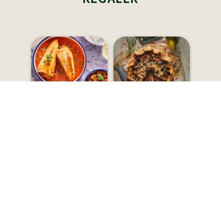
Facile
Facile
Encornets Farcis aux
Tarte fine rustique à
Légumes & Quinoa à
la ratatouille
la Provençale
20 minutes - Ethnique,Plat