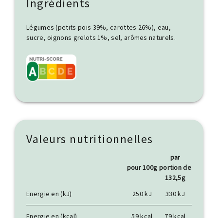
Ingrédients
Légumes (petits pois 39%, carottes 26%), eau,
sucre, oignons grelots 1%, sel, arômes naturels.
Valeurs nutritionnelles
par
pour 100g
portion de
132,5g
Energie en (kJ)
250 kJ
330 kJ
Energie en (kcal)
59 kcal
79 kcal