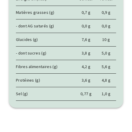
Matières grasses (g)
0,7 g
0,9 g
- dont AG saturés (g)
0,0 g
0,0 g
Glucides (g)
7,6 g
10 g
- dont sucres (g)
3,8 g
5,0 g
Fibres alimentaires (g)
4,2 g
5,6 g
Protéines (g)
3,6 g
4,8 g
Sel (g)
0,77 g
1,0 g