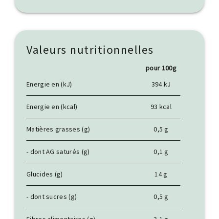
Valeurs nutritionnelles
pour 100g
Energie en (kJ)
394 kJ
Energie en (kcal)
93 kcal
Matières grasses (g)
0,5 g
- dont AG saturés (g)
0,1 g
Glucides (g)
14 g
- dont sucres (g)
0,5 g