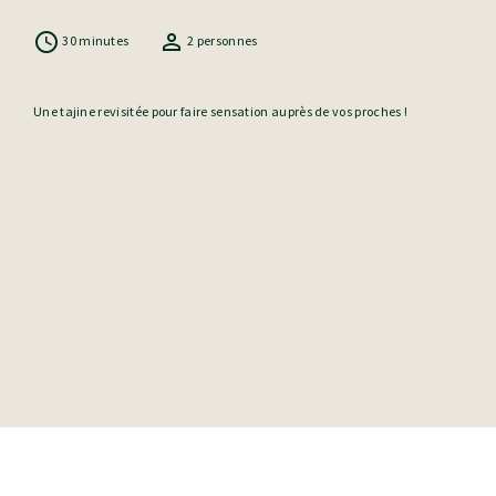
30 minutes
2 personnes
Une tajine revisitée pour faire sensation auprès de vos proches !