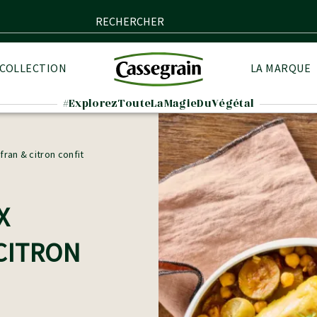
RECHERCHER
 COLLECTION
LA MARQUE
#ExplorezTouteLaMagieDuVégétal
fran & citron confit
]
X
CITRON