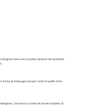
Cassegrain dans une cocotte. Ajoutez les quartiers
s.
e d'eau et mélangez le tout. Faite chauffer à feu
ubergines. Couvrez la cocotte et laissez mijoter 15