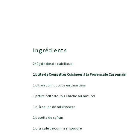
Ingrédients
240g de dos de cabillaud
1 boîte de Courgettes Cuisinées à la Provençale Cassegrain
1 citron confit coupé en quartiers
1 petite boite de Pois Chiche au naturel
1 c. à soupe de raisins secs
1 dosette de safran
1 c. à café de cumin en poudre