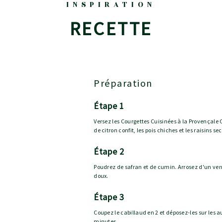
INSPIRATION
RECETTE
Préparation
étape 1
Versez les Courgettes Cuisinées à la Provençale 
de citron confit, les pois chiches et les raisins sec
étape 2
Poudrez de safran et de cumin. Arrosez d'un verr
doux.
étape 3
Coupez le cabillaud en 2 et déposez-les sur les a
minutes.