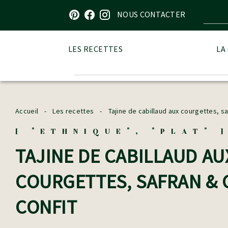
Visitez notre page sur Pinterest
Visitez notre page sur Facebook
Visitez notre page sur Instagram
NOUS CONTACTER
LES RECETTES
LA
Accueil
-
Les recettes
-
Tajine de cabillaud aux courgettes, sa
[ "ETHNIQUE", "PLAT" 
TAJINE DE CABILLAUD AU
COURGETTES, SAFRAN & 
CONFIT