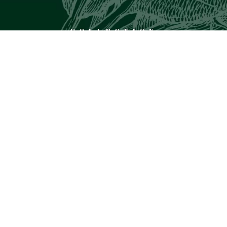
COLLECTION
VOUS POURRIEZ AUSSI AIMER
Trio de Poivrons &
Légumes du soleil &
Sarrasin
Epeautre