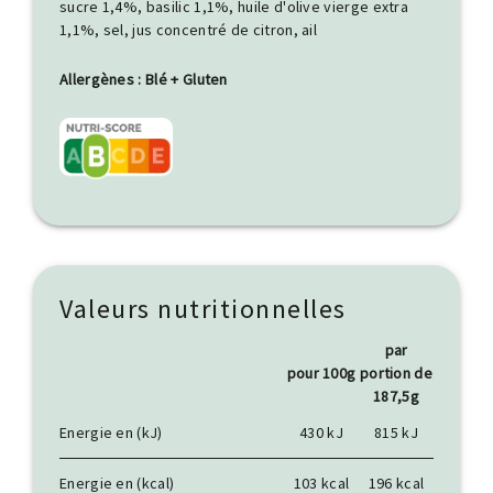
sucre 1,4%, basilic 1,1%, huile d'olive vierge extra
1,1%, sel, jus concentré de citron, ail
Allergènes : Blé + Gluten
Valeurs nutritionnelles
par
pour 100g
portion de
187,5g
Energie en (kJ)
430 kJ
815 kJ
Energie en (kcal)
103 kcal
196 kcal