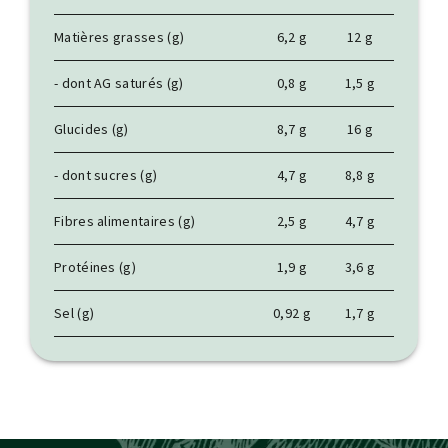
Matières grasses (g)
6,2 g
12 g
- dont AG saturés (g)
0,8 g
1,5 g
Glucides (g)
8,7 g
16 g
- dont sucres (g)
4,7 g
8,8 g
Fibres alimentaires (g)
2,5 g
4,7 g
Protéines (g)
1,9 g
3,6 g
Sel (g)
0,92 g
1,7 g