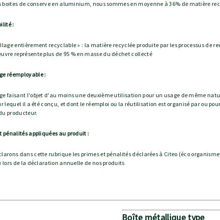
es boites de conserve en aluminium, nous sommes en moyenne à 36% de matière re
lité :
llage entièrement recyclable » : la matière recyclée produite par les processus de r
uvre représente plus de 95 % en masse du déchet collecté
ge réemployable :
e faisant l'objet d'au moins une deuxième utilisation pour un usage de même nat
r lequel il a été conçu, et dont le réemploi ou la réutilisation est organisé par ou pour
du producteur.
t pénalités appliquées au produit :
larons dans cette rubrique les primes et pénalités déclarées à Citeo (éco organisme
) lors de la déclaration annuelle de nos produits
Boîte métallique type