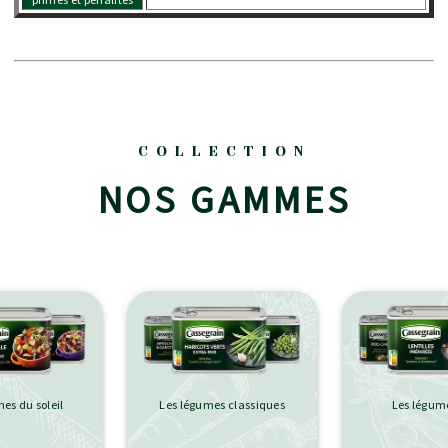
COLLECTION
NOS GAMMES
es du soleil
Les légumes classiques
Les légum