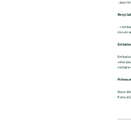
- pour l
Recyclabi
- « emba
mis en œ
Emballa
Emballag
celui pou
compte 
Primes e
Nous déc
français