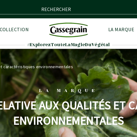
RECHERCHER
 COLLECTION
LA MARQUE
#ExplorezTouteLaMagieDuVégétal
 et caractéristiques environnementales
LA MARQUE
ELATIVE AUX QUALITÉS ET 
ENVIRONNEMENTALES