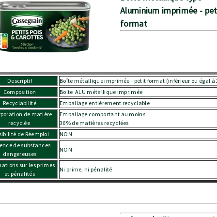
Aluminium imprimée - pet
format
Descriptif
Boîte métallique imprimée - petit format (inférieur ou égal à
Composition
Boite ALU métallique imprimée
Recyclabilité
Emballage entièrement recyclable
rporation de matière
Emballage comportant au moins
recyclée
36% de matières recyclées
sibilité de Réemploi
NON
ence de substances
NON
dangereuses
mations sur les primes
Ni prime, ni pénalité
et pénalités