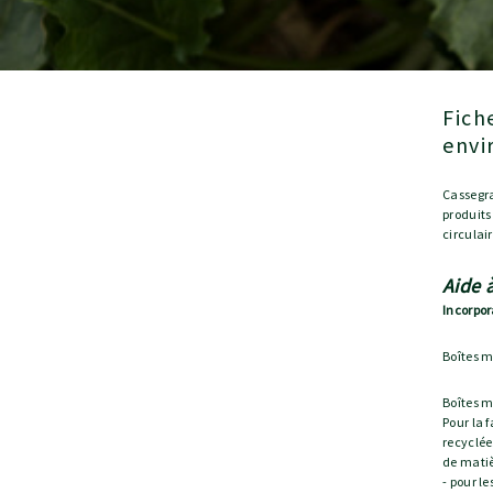
Fiche produit relative aux qualités et caractéristiques
envi
Cassegra
produits
circulai
Aide 
Incorpor
Boîtes m
Boîtes m
Pour la 
recyclée
de matiè
- pour l