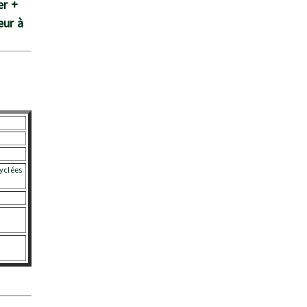
er +
eur à
yclées