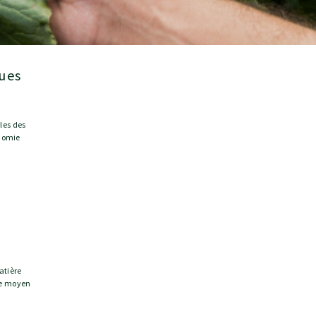
les des
onomie
atière
ge moyen