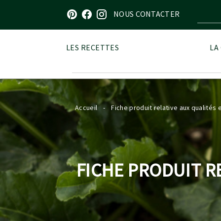
Visitez notre page sur Pinterest
Visitez notre page sur Facebook
Visitez notre page sur Instagram
NOUS CONTACTER
LES RECETTES
LA
Accueil
-
Fiche produit relative aux qualités
FICHE PRODUIT R