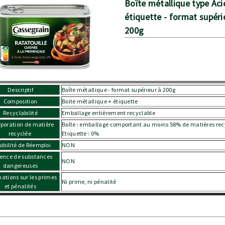
Boîte métallique type Aci
étiquette - format supéri
200g
Descriptif
Boîte métallique - format supérieur à 200g
Composition
Boite métallique + étiquette
Recyclabilité
Emballage entièrement recyclable
rporation de matière
Boîte : emballage comportant au moins 58% de matières rec
recyclée
Etiquette : 0%
sibilité de Réemploi
NON
ence de substances
NON
dangereuses
mations sur les primes
Ni prime, ni pénalité
et pénalités