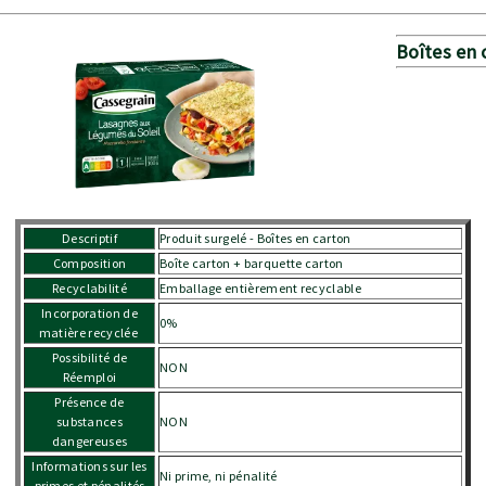
Boîtes en 
Descriptif
Produit surgelé - Boîtes en carton
Composition
Boîte carton + barquette carton
Recyclabilité
Emballage entièrement recyclable
Incorporation de
0%
matière recyclée
Possibilité de
NON
Réemploi
Présence de
substances
NON
dangereuses
Informations sur les
Ni prime, ni pénalité
primes et pénalités