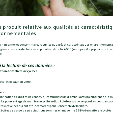
ronnementales
in informe les consommateurs sur les qualités et caractéristiques environnementa
 générateurs de déchets en application de la loi AGEC (Anti-gaspillage pour une éc
re)
à la lecture de ces données :
ation de matières recyclées :
étal et bocaux en verre
étal
fabrication des boîtes de conserve, les fournisseurs d'emballages incorporent de la m
. Le pourcentage de matière recyclée indiqué ci-dessous correspond au pourcenta
res recyclées qui ont été incorporées pour l'ensemble de la filière.
es boites de conserve en acier, nous sommes en moyenne à 58% de matière recyclée