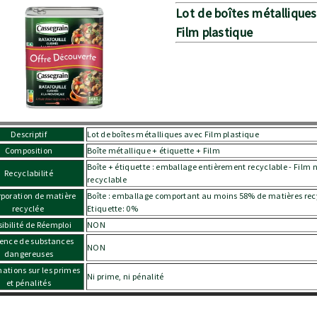
Lot de boîtes métalliques
Film plastique
Descriptif
Lot de boîtes métalliques avec Film plastique
Composition
Boîte métallique + étiquette + Film
Boîte + étiquette : emballage entièrement recyclable - Film 
Recyclabilité
recyclable
rporation de matière
Boîte : emballage comportant au moins 58% de matières rec
recyclée
Etiquette: 0%
sibilité de Réemploi
NON
ence de substances
NON
dangereuses
mations sur les primes
Ni prime, ni pénalité
et pénalités